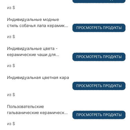
керамические чаши для
из
$
домашних животных в форме
кошек для защиты шеи
Индивидуальные модные
стиль собачья лапа керамика
ПРОСМОТРЕТЬ ПРОДУКТЫ
для домашних животных, пить
из
$
и кормление миски
Индивидуальные цвета -
керамические чаши для
ПРОСМОТРЕТЬ ПРОДУКТЫ
домашних животных с
из
$
деревянными рамами для
кормления и полива кошек и
Индивидуальная цветная кара
собак
ПРОСМОТРЕТЬ ПРОДУКТЫ
из
$
Пользовательские
гальванические керамические
ПРОСМОТРЕТЬ ПРОДУКТЫ
чаши для домашних животных
из
$
с персонализированными