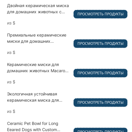
цветами и дизайнами
Двойная керамическая миска
для домашних животных с
ПРОСМОТРЕТЬ ПРОДУКТЫ
бамбуковой подставкой для
из
$
кормления и воды
Премиальные керамические
миски для домашних
ПРОСМОТРЕТЬ ПРОДУКТЫ
животных в форме кошки с
из
$
защитой шеи и приподнятым
шейным отделом
Керамические миски для
домашних животных Macaron
ПРОСМОТРЕТЬ ПРОДУКТЫ
в полоску с индивидуальными
из
$
цветами
Экологичная устойчивая
керамическая миска для
ПРОСМОТРЕТЬ ПРОДУКТЫ
домашних животных с
из
$
бамбуковым основанием
Ceramic Pet Bowl for Long
Eeared Dogs with Custom
ПРОСМОТРЕТЬ ПРОДУКТЫ