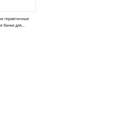
ые герметичные
е банки для
 тисненым или
 дизайном