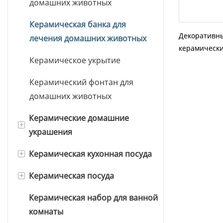
домашних животных
Керамическая банка для
Декоративн
лечения домашних животных
керамически
Керамическое укрытие
сладостей с
вдавленным
Керамический фонтан для
домашних животных
Керамические домашние
+
украшения
+
Керамическая кухонная посуда
Керамические банки свечи
+
Керамическая посуда
Керамический тростник
Керамические банки
диффузор
хранения
Керамическая набор для ванной
Керамическая кружка
комнаты
Керамическая Ваза