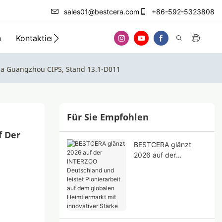
sales01@bestcera.com
+86-592-5323808
n
Kontaktieren Sie uns
ina Guangzhou CIPS, Stand 13.1-D011
Für Sie Empfohlen
 Der 
BESTCERA glänzt
2026 auf der
INTERZOO
Deutschland und
leistet Pionierarbeit
auf dem globalen
Heimtiermarkt mit
innovativer Stärke