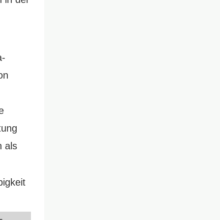
a-
on
e
tung
 als
igkeit