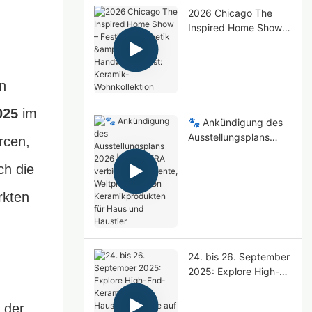
2026 Chicago The
Inspired Home Show –
Festliche Ästhetik &
Handwerkskunst:
Keramik-
n
Wohnkollektion
025
im
🐾 Ankündigung des
Ausstellungsplans
rcen,
2026 | BESTCERA
verbindet Kontinente,
ch die
Weltpremiere von
rkten
Keramikprodukten für
Haus und Haustier
24. bis 26. September
2025: Explore High-
End-Keramik-
Haustierprodukte auf