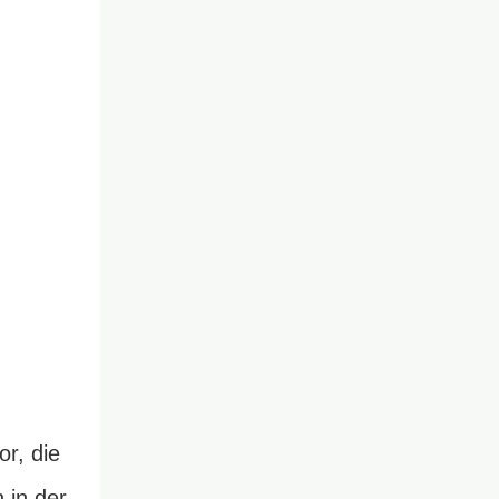
or, die
 in der