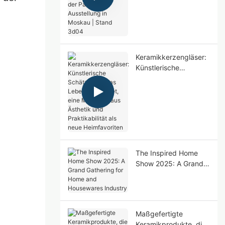
der Parkzoo-
Ausstellung in Moskau
| Stand 3d04
Keramikkerzengläser:
Künstlerische
Schätze, das das
Leben beleuchtet,
eine Mischung aus
Ästhetik und
Praktikabilität als neue
Heimfavoriten
The Inspired Home
Show 2025: A Grand
Gathering for Home
and Housewares
Industry
Maßgefertigte
Keramikprodukte, die