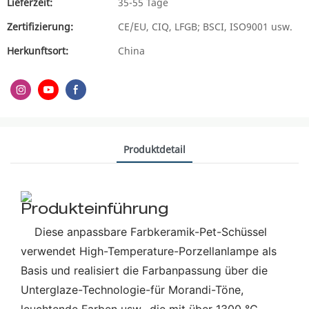
Lieferzeit:
35-55 Tage
Zertifizierung:
CE/EU, CIQ, LFGB; BSCI, ISO9001 usw.
Herkunftsort:
China
Produktdetail
Produkteinführung
Diese anpassbare Farbkeramik-Pet-Schüssel
verwendet High-Temperature-Porzellanlampe als
Basis und realisiert die Farbanpassung über die
Unterglaze-Technologie-für Morandi-Töne,
leuchtende Farben usw., die mit über 1300 ℃