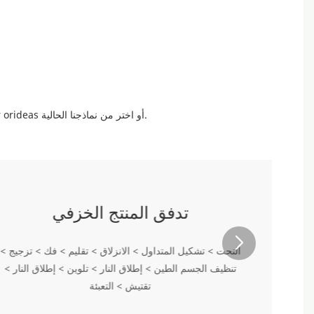
اتصل بنا! رسومات تصميم sharplyour orideas أو اختر من نماذجنا الحالية.
تدفق المنتج الخزفي
النحت > تشكيل المتداول > الانزلاق > تقليم > فك > تزجيج >
تنظيف الجسم الطين > إطلاق النار > تلوين > إطلاق النار >
تقتيش > التعبئة