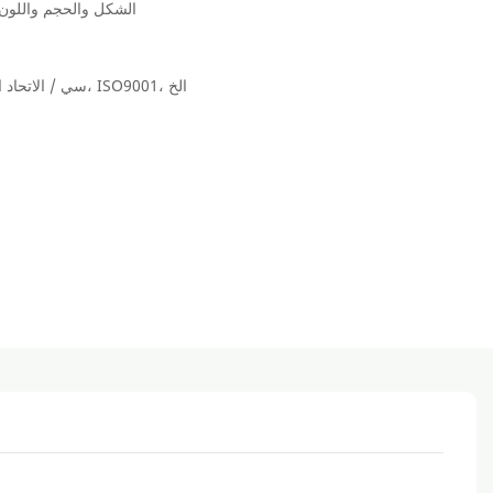
الشكل والحجم واللون 
سي / الاتحاد الأوروبي، سيق، لفغب؛ بسي، ISO9001، الخ