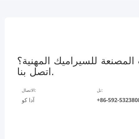
لمصنعة للسيراميك المهنية؟
اتصل بنا.
تل:
الاتصال:
+86-592-532380
آدا كو