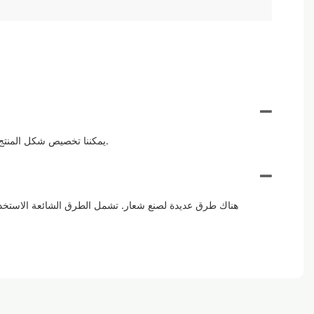
يمكننا تخصيص شكل المنتج والحجم والشعار والتصميم واللون والتعبئة وما إلى ذلك وفقًا لمتطلباتك. فقط أخبرنا بطلباتك ، وسنوفر رسومات ثلاثية الأبعاد لك للتحقق منها.
هناك طرق عديدة لصنع شعار. تشمل الطرق الشائعة الاستخدام