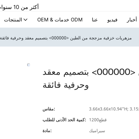
أكثر من 10 سنوات الشركة المصنعة المحترفة لمنتجات السيراميك المخصصة
أخبار
فيديو
عنا
OEM & خدمات ODM
المنتجات
مزهريات خزفية مزججة من الطين <000000> بتصميم معقد وحرفية فائقة
مزهريات خزفية مزججة من الطين <000000> بتصميم معقد
وحرفية فائقة
3.66x3.66x10.94"H; 3.15
مقاس:
قطع1200
كمية الحد الأدنى للطلب:
سيراميك
مادة: