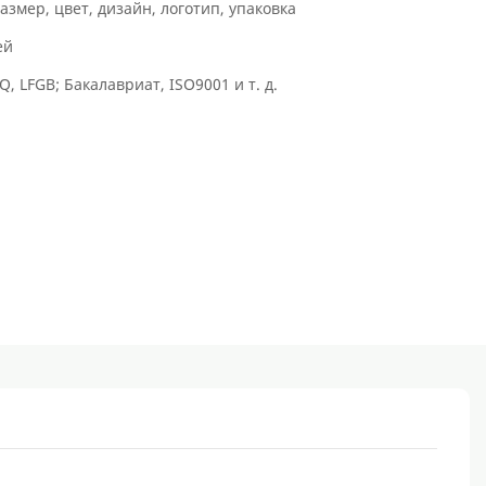
азмер, цвет, дизайн, логотип, упаковка
ей
Q, LFGB; Бакалавриат, ISO9001 и т. д.