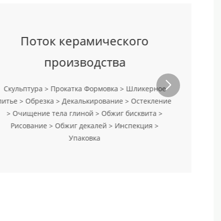
Поток керамического
производства
Скульптура > Прокатка Формовка > Шликерное
литье > Обрезка > Декалькирование > Остекление
> Очищение тела глиной > Обжиг бисквита >
Рисование > Обжиг декалей > Инспекция >
Упаковка