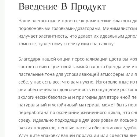
Введение В Продукт
Наши элегантные и простые керамические флаконы д
поролоновыми головками-дозаторами. Минималистски
излучает элегантность, что делает их идеальным доп
комнате, туалетному столику или спа-салону.
Благодаря нашей опции персонализации цвета вы мож
соответствии с цветовой гаммой вашего бренда или ин
пастельные тона для успокаивающей атмосферы или яр
себе, у нас есть все, что вам нужно. Изготовленные и
они обеспечивают долговечность и ощущение роскоши.
экологически безопасны и пригодны для вторичной пе
натуральный и устойчивый материал, может быть пов
переработана по окончании жизненного цикла, что с
среду. Идеально подходящие для дозирования лосьоно
вязких продуктов, пенные насосы обеспечивают удобн
Улучшите упаковку вашей продукции или средства л