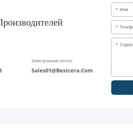
Имя
роизводителей
Телеф
Содер
Электронная почта:
8
Sales01@bestcera.com