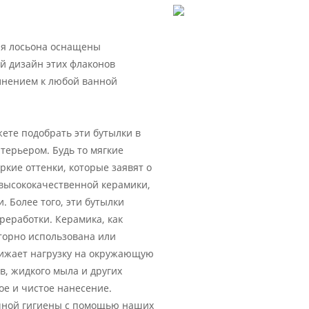
ля лосьона оснащены
й дизайн этих флаконов
олнением к любой ванной
ете подобрать эти бутылки в
терьером. Будь то мягкие
кие оттенки, которые заявят о
з высококачественной керамики,
 Более того, эти бутылки
реработки. Керамика, как
торно использована или
нижает нагрузку на окружающую
в, жидкого мыла и других
ое и чистое нанесение.
ичной гигиены с помощью наших