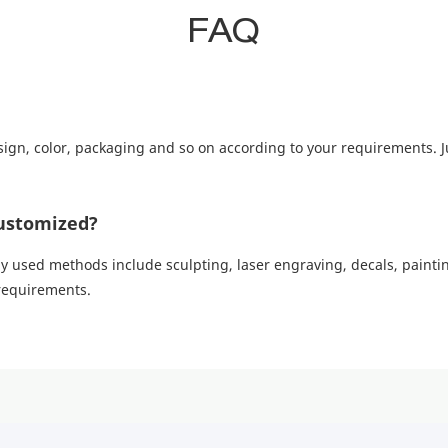
FAQ
ign, color, packaging and so on according to your requirements. J
ustomized?
sed methods include sculpting, laser engraving, decals, painting
 requirements.