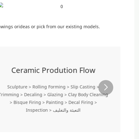
wings orideas or pick from our existing models.
Ceramic Prodution Flow
Sculpture > Rolling Forming > Slip Casting >
Trimming > Decaling > Glazing > Clay Body Cleaning
> Bisque Firing > Painting > Decal Firing >
Inspection > التعبئة والتغليف