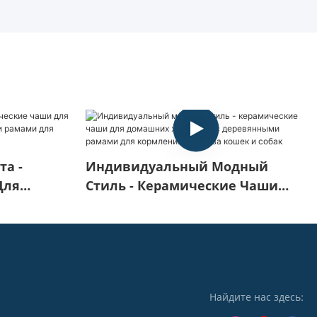
а -
Индивидуальный Модный
Для
Стиль - Керамические Чаши
С
Для Домашних Животных С
 Для
Деревянными Рамами Для
 Кошек И
Кормления И Полива Кошек И
Собак
Найдите нас здесь: