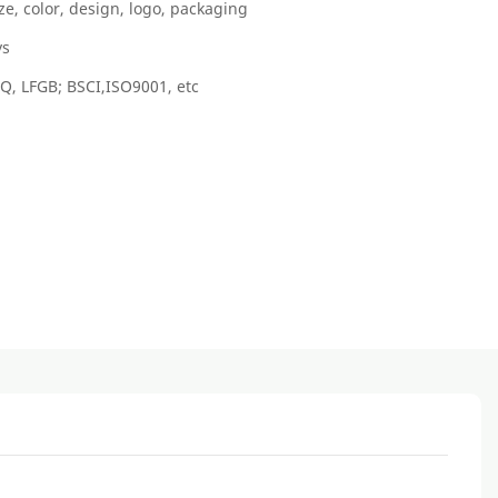
ze, color, design, logo, packaging
ys
Q, LFGB; BSCI,ISO9001, etc