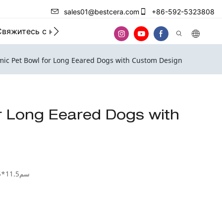
sales01@bestcera.com
+86-592-5323808
Свяжитесь с нами
mic Pet Bowl for Long Eeared Dogs with Custom Design
r Long Eeared Dogs with
19.8*12.5*11.5سم