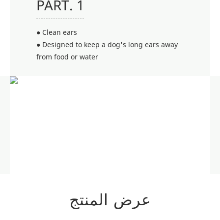
PART. 1
● Clean ears
● Designed to keep a dog's long ears away
from food or water
عرض المنتج