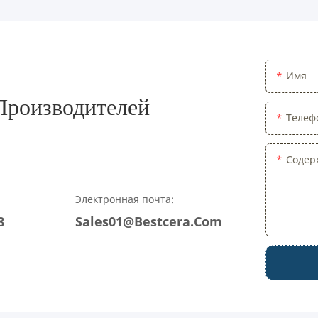
Имя
роизводителей
Телеф
Содер
Электронная почта:
8
Sales01@bestcera.com