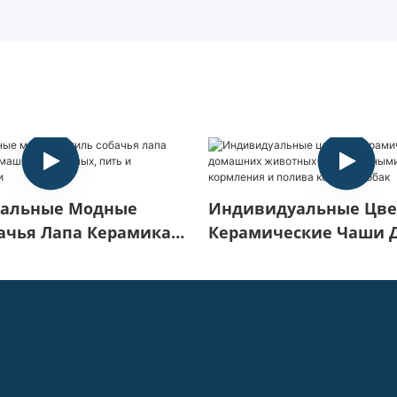
альные Модные
Индивидуальные Цвет
ачья Лапа Керамика
Керамические Чаши 
шних Животных, Пить
Домашних Животных 
ние Миски
Деревянными Рамами
Кормления И Полива
Собак