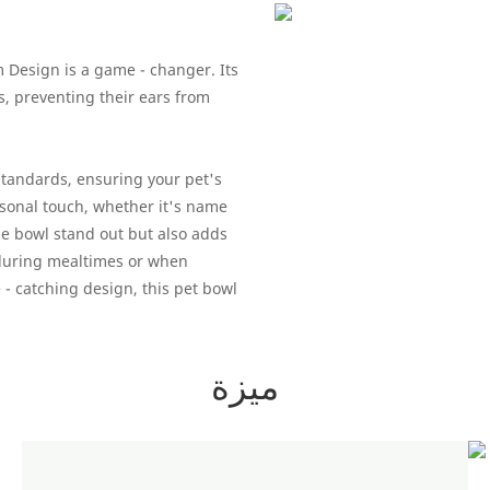
 Design is a game - changer. Its
gs, preventing their ears from
 standards, ensuring your pet's
rsonal touch, whether it's name
he bowl stand out but also adds
e during mealtimes or when
e - catching design, this pet bowl
ميزة