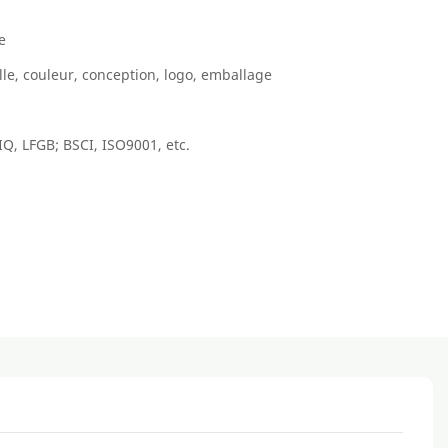
e
lle, couleur, conception, logo, emballage
IQ, LFGB; BSCI, ISO9001, etc.