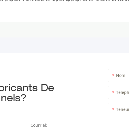
Nom
bricants De
Télép
nels?
Teneu
Courriel: