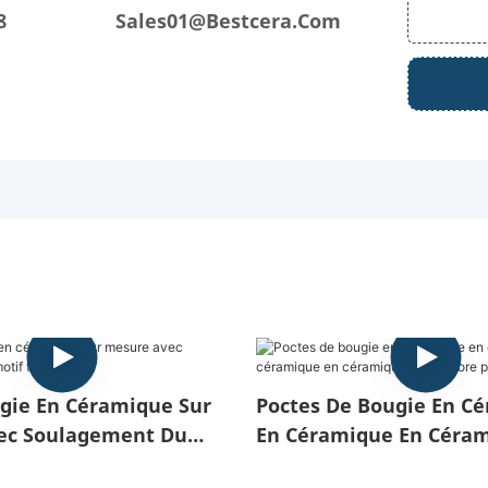
8
Sales01@bestcera.com
gie En Céramique Sur
Poctes De Bougie En C
ec Soulagement Du
En Céramique En Céram
l
Céramique Multicolore