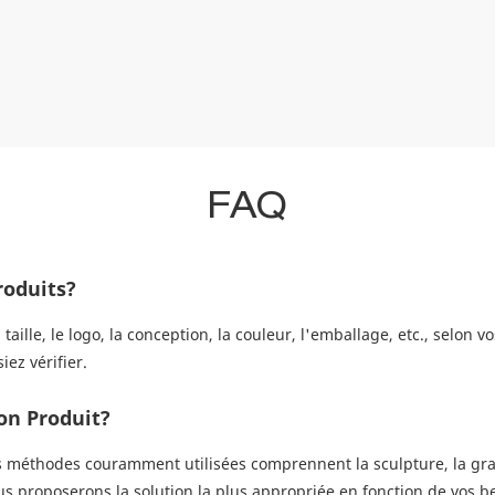
FAQ
roduits?
aille, le logo, la conception, la couleur, l'emballage, etc., selon
ez vérifier.
on Produit?
es méthodes couramment utilisées comprennent la sculpture, la grav
us proposerons la solution la plus appropriée en fonction de vos b