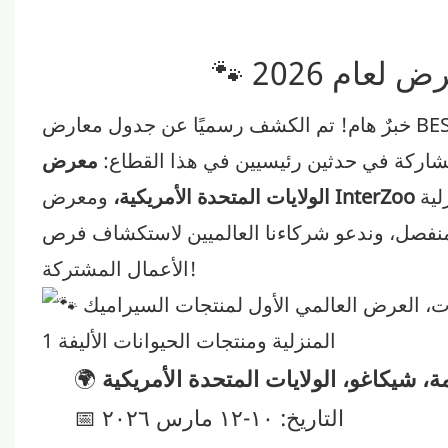
 لعام 2026
خبرٌ هام! تم الكشف رسميًا عن جدول معارض BESTCERA العالمية لعام 2026! 🎊 سنربط أمريكا الشمالية
مشاركة في حدثين رئيسيين في هذا القطاع:
معرض Inspired Home Show في شيكاغو،
ية
ومعرض
الولايات المتحدة الأمريكية،
 منفصل، وندعو شركاءنا العالميين لاستكشاف فرص
الأعمال المشتركة!
، شيكاغو، الولايات المتحدة الأمريكية
🌍
📅 التاريخ: ١٠-١٢ مارس ٢٠٢٦