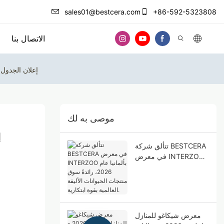
sales01@bestcera.com
+86-592-5323808
الاتصال بنا
🐾 إعلان الجدول الزمني لمعرض 2026 | بيست سيرا يربط القارات،
موصى به لك
تتألق شركة BESTCERA
في معرض INTERZOO
بألمانيا عام 2026، رائدةً
سوق منتجات الحيوانات
الأليفة العالمية بقوة
ابتكارية.
معرض شيكاغو للمنازل