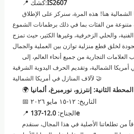
IS2607
📍 كشك:
الشمالية هنا! هذه المرة، سنركز على الإطلاق
تنوعة من الفئات بما في ذلك برطمانات الشموع
لفنية، والحلي الزخرفية، وغيرها الكثير، حيث تمزج
علامات التجارية من جميع أنحاء العالم، إلى
أمريكا الشمالية، وتقديم الحرف اليدوية الشرقية
لآلاف المنازل في أمريكا الشمالية 🤝
المحطة الثانية: إنترزو، نورمبرغ، ألمانيا
🌍
📅 التاريخ: ١٢-١٥ مايو ٢٠٢٦
12.0-137e
📍 الجناح:
قاً من تطلعاتنا الأصلية في هذا المجال، سنقدم