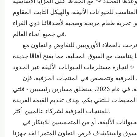
عدها المحدد 🐾 مع الحفاظ على المزايا الأساسية
لمناسب للحيوانات الأليفة، والهيكل الثابت المقاوم
خلق تجربة طعام مريحة وصحية لأصدقائنا ذوي الفراء
في جميع أنحاء العالم.
نرحب بالعملاء الأوروبيين للتفاوض والتعاون مع
يتناسب مع السوق المحلية، مما يفتح آفاقًا جديدة
لتجارة مستلزمات الحيوانات الأليفة عبر الحدود ✨
تخصص في المنتجات الخزفية، فإن BESTCERA تولي اهتمامًا بالغًا
للجودة، مع الحرص على تحقيق التوازن بين الجمال والعملية. في عام 2026، سنطلق مسارين رئيسيين - فئتي
 المحيطات لنلتقي بكم، بهدف تقديم القيمة الفريدة
للمنتجات الخزفية لشركاء عالميين أكثر.
وانات الأليفة، أو من المتحمسين للابتكار في
السوق واستكشاف فرص التعاون المثمر! لقد جهزنا