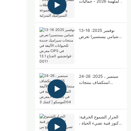
الملهمة 2026 - جماليات
العطلات والحرفية -
مجموعة السيراميك
المنزلية
13-16 نوفمبر 2025:
شيامن بيستسيرا تعرض
منتجات سيراميك جديدة
للحيوانات الأليفة في
معرض CIPS في
قوانغتشو، الجناح 13.1-
D011
24-26 سبتمبر ، 2025:
استكشاف منتجات
الحيوانات الأليفة
السيراميك الراقية في
معرض Parkzoo في
موسكو | كشك 3D04
الجرار الشموع الخزفية:
كنوز فنية تضيء الحياة ،
مزيج من الجماليات