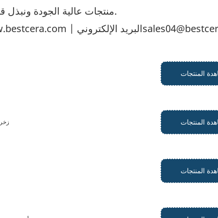
منتجات عالية الجودة ونبذل قصارى جهدنا بكل صدق، ونتطلع بشوق إلى زيارتكم.
إلكترونيsales04@bestcera.com
.bestcera.com
دة المنتجات
دة المنتجات
زخرف
دة المنتجات