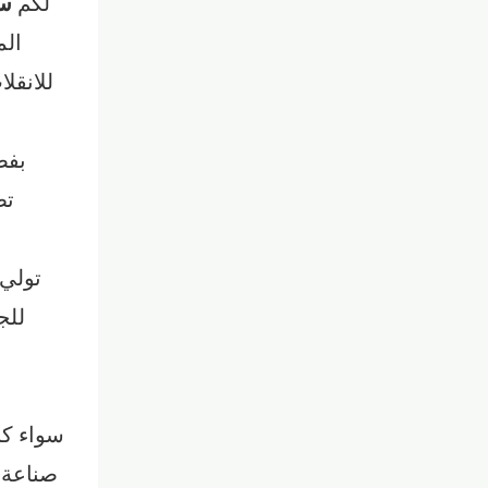
لكم
سل
الم
للانقل
بفض
تط
سواء كن
صناعة 