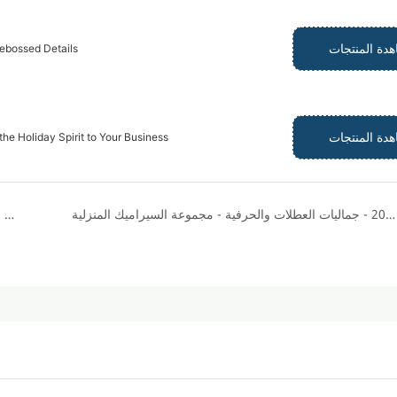
دة المنتجات
ebossed Details
دة المنتجات
he Holiday Spirit to Your Business
معرض شيكاغو للمنازل الملهمة 2026 - جماليات العطلات والحرفية - مجموعة السيراميك المنزلية
13-16 نوفمبر 2025: شيامن بيستسيرا تعرض منتجات سيراميك جديدة للحيوانات الأليفة في معرض CIPS في قوانغتشو، الجناح 13.1-D011