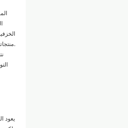
الم
ال
الخزفية
منتجاتنا بين الحرفية الرائعة والتصميم البسيط والطلاء عالي الجودة لخلق قطع منزلية توازن بين العملية والجمال.
نت
التو
يعود ال