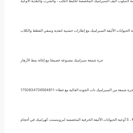
 لأسلوب أليف السيراميك المخصصة لخليط الكلب ، والشرب والتغذية الأوعية
حيوانات الأليفة السيراميك مع إطارات خشبية لتغذية وسقي القطط والكلاب
جرة شمعة سيراميك مصنوعة خصيصًا مع إغاثة نمط الأزهار
معة من السيراميك ذات الجودة العالية مع غطاء-1750834706564811
صة لبروبنسنت كهراميك في أحجام S ، M ، L