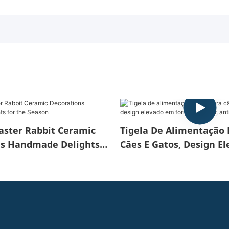
aster Rabbit Ceramic
Tigela De Alimentação 
ns Handmade Delights
Cães E Gatos, Design E
ason
Formato De Flor, Anti-