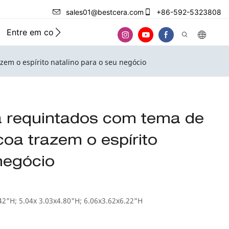
sales01@bestcera.com
+86-592-5323808
Entre em contato conosco
zem o espírito natalino para o seu negócio
a requintados com tema de
oa trazem o espírito
negócio
42"H; 5.04x 3.03x4.80"H; 6.06x3.62x6.22"H