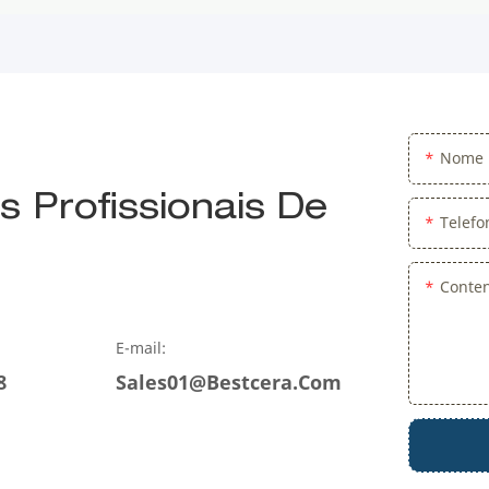
Nome
 Profissionais De
Telef
Conte
E-mail:
8
Sales01@bestcera.com