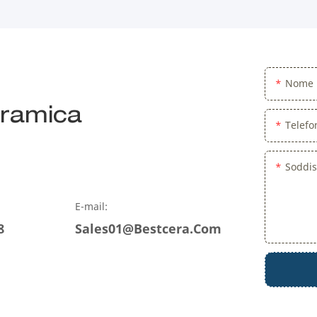
Nome
eramica
Telef
Soddis
E-mail:
8
Sales01@bestcera.com