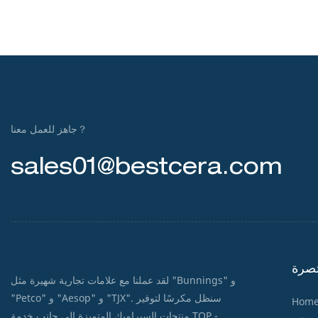
جاهز للعمل معنا？
sales01@bestcera.com
صرة
لقد عملنا مع علامات تجارية شهيرة مثل "Bunnings" و
"Petco" و "Aesop" و "TJX". سنظل مكرسًا لتوفير
Hom
منتجات السيراميك المتميزة إلى جانب خدمة TOP -